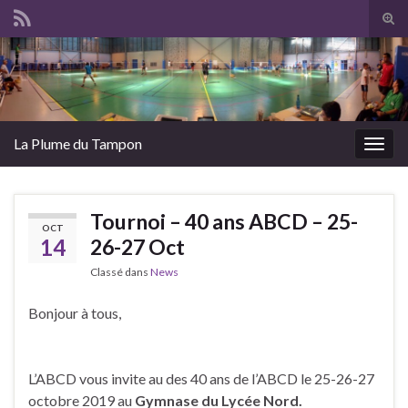
Tog
sear
Search for:
for
La Plume du Tampon
Togg
navig
Tournoi – 40 ans ABCD – 25-
OCT
14
26-27 Oct
Classé dans
News
Bonjour à tous,
L’ABCD vous invite au des 40 ans de l’ABCD le 25-26-27
octobre 2019 au
Gymnase du Lycée Nord.