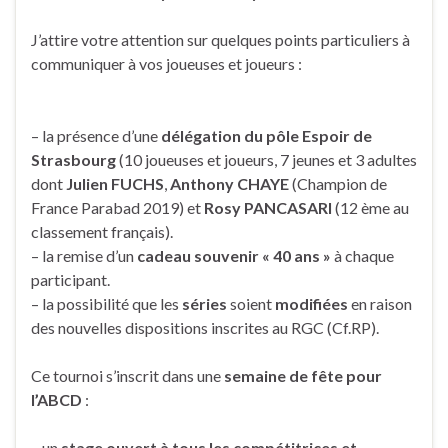
J’attire votre attention sur quelques points particuliers à
communiquer à vos joueuses et joueurs :
– la présence d’une
délégation du pôle Espoir de
Strasbourg
(10 joueuses et joueurs, 7 jeunes et 3 adultes
dont
Julien FUCHS
,
Anthony CHAYE
(Champion de
France Parabad 2019) et
Rosy PANCASARI
(12 ème au
classement français).
– la remise d’un
cadeau souvenir « 40 ans »
à chaque
participant.
– la possibilité que les
séries
soient
modifiées
en raison
des nouvelles dispositions inscrites au RGC (Cf.RP).
Ce tournoi s’inscrit dans une
semaine de fête pour
l’ABCD
:
– un
stage ouvert à tous les compétitrices et