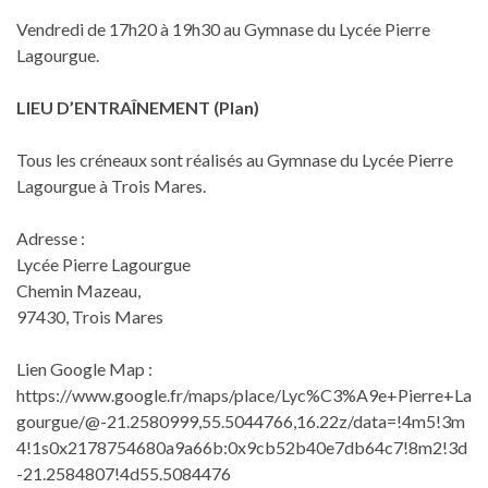
Vendredi de 17h20 à 19h30 au Gymnase du Lycée Pierre
Lagourgue.
LIEU D’ENTRAÎNEMENT (Plan)
Tous les créneaux sont réalisés au Gymnase du Lycée Pierre
Lagourgue à Trois Mares.
Adresse :
Lycée Pierre Lagourgue
Chemin Mazeau,
97430, Trois Mares
Lien Google Map :
https://www.google.fr/maps/place/Lyc%C3%A9e+Pierre+La
gourgue/@-21.2580999,55.5044766,16.22z/data=!4m5!3m
4!1s0x2178754680a9a66b:0x9cb52b40e7db64c7!8m2!3d
-21.2584807!4d55.5084476