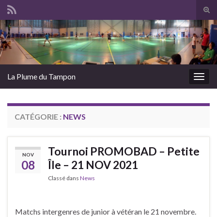
Tog
sear
Search for:
for
La Plume du Tampon
Togg
navig
CATÉGORIE :
NEWS
Tournoi PROMOBAD – Petite
NOV
08
Île – 21 NOV 2021
Classé dans
News
Matchs intergenres de junior à vétéran le 21 novembre.